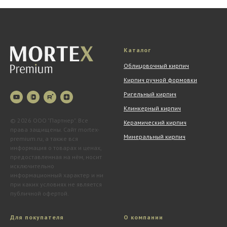
Каталог
Облицовочный кирпич
Кирпич ручной формовки
Ригельный кирпич
Клинкерный кирпич
© 2026 ООО "Партнер". Все
Керамический кирпич
права защищены. Сайт mortex-
Минеральный кирпич
premium.ru, а также вся
информация о товарах и ценах,
предоставленная на нём, носит
исключительно
информационный характер и ни
при каких условиях не является
публичной офертой.
Для покупателя
О компании