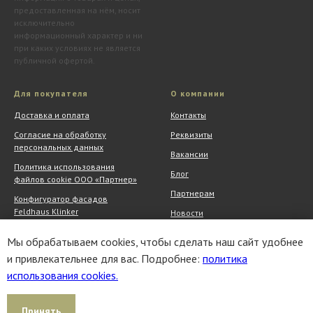
предоставленная на нём, носит
исключительно
информационный характер и ни
при каких условиях не является
публичной офертой.
Для покупателя
О компании
Доставка и оплата
Контакты
Согласие на обработку
Реквизиты
персональных данных
Вакансии
Политика использования
Блог
файлов cookie ООО «Партнер»
Партнерам
Конфигуратор фасадов
Feldhaus Klinker
Новости
Обмен и возврат
Шоу-рум
Мы обрабатываем cookies, чтобы сделать наш сайт удобнее
Акции
АрхитектурНО
и привлекательнее для вас. Подробнее:
политика
использования cookies.
Принять