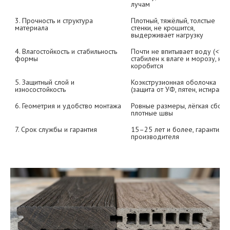
лучам
3. Прочность и структура 
Плотный, тяжёлый, толстые 
материала
стенки, не крошится, 
выдерживает нагрузку
4. Влагостойкость и стабильность 
Почти не впитывает воду (<1%),
формы
стабилен к влаге и морозу, не 
коробится
5. Защитный слой и 
Коэкструзионная оболочка 
износостойкость
(защита от УФ, пятен, истирания
6. Геометрия и удобство монтажа
Ровные размеры, лёгкая сборка
плотные швы
7. Срок службы и гарантия
15–25 лет и более, гарантия 
производителя