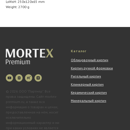
LxWxH: 250x120x65 mm
Weight: 2700 g
Каталог
Облицовочный кирпич
Кирпич ручной формовки
Ригельный кирпич
Клинкерный кирпич
© 2026 ООО "Партнер". Все
Керамический кирпич
права защищены. Сайт mortex-
Минеральный кирпич
premium.ru, а также вся
информация о товарах и ценах,
предоставленная на нём, носит
исключительно
информационный характер и ни
при каких условиях не является