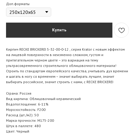
Доп.форматы
Купить
Кирпич RECKE BRICKEREI 5-32-00-0-12 , серия Krator с новым эффектом
на лицевой поверхности в неизменно сложном, густом и
притягательном черном цвете – это вариация на тему
ультрасовременного строительного облицовочного материала!
Строить по стандартам европейского качества, учитывать дух времени
и шагать в ногу со временем – значит выбирать лучшее, значит
выбирать российское, значит строить с нами, с RECKE BRICKEREI
Страна: Россия
Вид кирпича: Облицовочный керамический
Водопоглощение: 6-11%
Морозостойкость: F200
Расход (шт./м2): 50
Марка прочности: M175-200
Штук в паллете: 480
Цвет: Черный