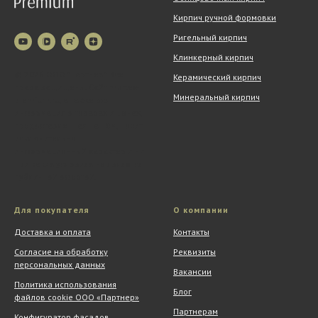
Кирпич ручной формовки
Ригельный кирпич
Клинкерный кирпич
© 2026 ООО "Партнер". Все
Керамический кирпич
права защищены. Сайт mortex-
Минеральный кирпич
premium.ru, а также вся
информация о товарах и ценах,
предоставленная на нём, носит
исключительно
информационный характер и ни
при каких условиях не является
публичной офертой.
Для покупателя
О компании
Доставка и оплата
Контакты
Согласие на обработку
Реквизиты
персональных данных
Вакансии
Политика использования
Блог
файлов cookie ООО «Партнер»
Партнерам
Конфигуратор фасадов