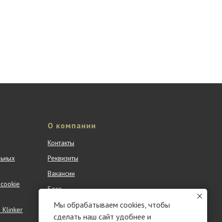
О компании
Контакты
льных
Реквизиты
Вакансии
cookie
Блог
Мы обрабатываем cookies, чтобы
Партнерам
Klinker
сделать наш сайт удобнее и
Новости