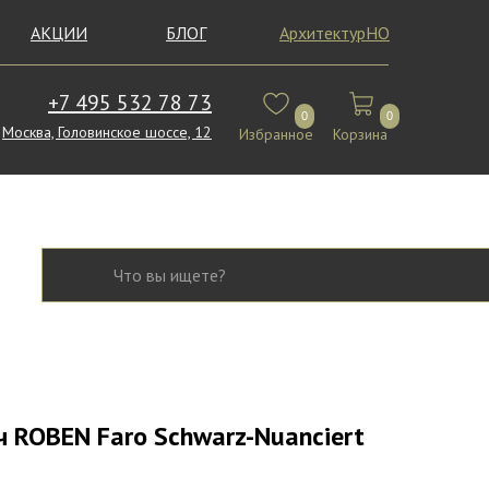
АКЦИИ
БЛОГ
АрхитектурНО
+7 495 532 78 73
0
0
Москва, Головинское шоссе, 12
Избранное
Корзина
 ROBEN Faro Schwarz-Nuanciert