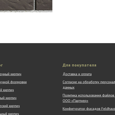
ог
Для покупателя
очный кирпич
Доставка и оплата
ручной формовки
Согласие на обработку персона
данных
й кирпич
Политика использования файлов 
ный кирпич
ООО «Партнер»
ский кирпич
Конфигуратор фасадов Feldhaus 
ьный кирпич