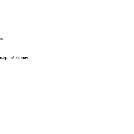
ич
нкерный кирпич