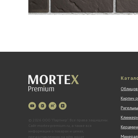
Катал
Облицов
Кирпич 
Ригельны
Клинкер
© 2026 ООО "Партнер". Все права защищены.
Сайт mortex-premium.ru, а также вся
Керамиче
информация о товарах и ценах,
Минерал
предоставленная на нём, носит