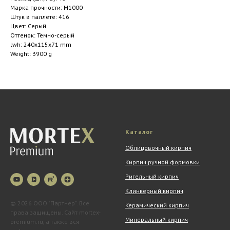
Марка прочности: M1000
Штук в паллете: 416
Цвет: Серый
Оттенок: Темно-серый
lwh: 240x115x71 mm
Weight: 3900 g
Каталог
Облицовочный кирпич
Кирпич ручной формовки
Ригельный кирпич
Клинкерный кирпич
© 2026 ООО "Партнер". Все
Керамический кирпич
права защищены. Сайт mortex-
Минеральный кирпич
premium.ru, а также вся