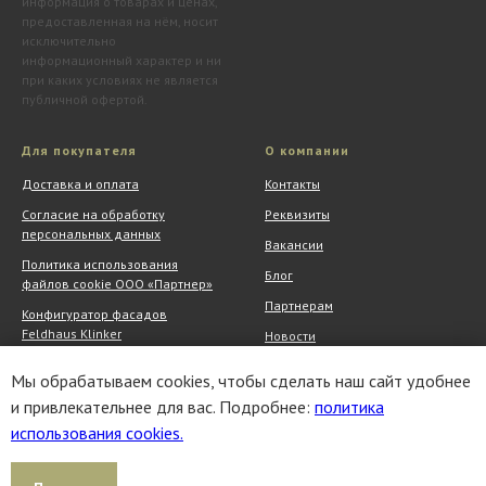
информация о товарах и ценах,
предоставленная на нём, носит
исключительно
информационный характер и ни
при каких условиях не является
публичной офертой.
Для покупателя
О компании
Доставка и оплата
Контакты
Согласие на обработку
Реквизиты
персональных данных
Вакансии
Политика использования
Блог
файлов cookie ООО «Партнер»
Партнерам
Конфигуратор фасадов
Feldhaus Klinker
Новости
Обмен и возврат
Шоу-рум
Мы обрабатываем cookies, чтобы сделать наш сайт удобнее
Акции
АрхитектурНО
и привлекательнее для вас. Подробнее:
политика
использования cookies.