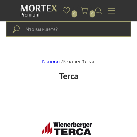
0
0
Главная
/Кирпич Terca
Terca