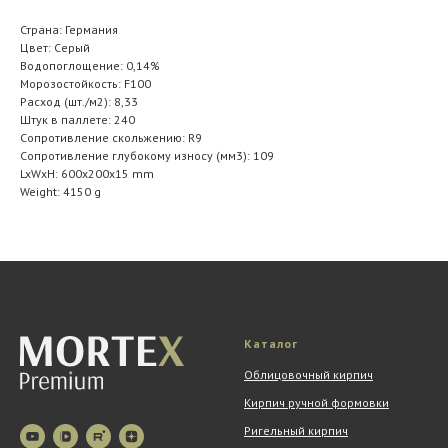
Страна: Германия
Цвет: Серый
Водопоглощение: 0,14%
Морозостойкость: F100
Расход (шт./м2): 8,33
Штук в паллете: 240
Сопротивление скольжению: R9
Сопротивление глубокому износу (мм3): 109
LxWxH: 600x200x15 mm
Weight: 4150 g
Каталог
Облицовочный кирпич
Кирпич ручной формовки
Ригельный кирпич