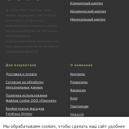
Клинкерный кирпич
© 2026 ООО "Партнер". Все
Керамический кирпич
права защищены. Сайт mortex-
Минеральный кирпич
premium.ru, а также вся
информация о товарах и ценах,
предоставленная на нём, носит
исключительно
информационный характер и ни
при каких условиях не является
публичной офертой.
Для покупателя
О компании
Доставка и оплата
Контакты
Согласие на обработку
Реквизиты
персональных данных
Вакансии
Политика использования
Блог
файлов cookie ООО «Партнер»
Партнерам
Конфигуратор фасадов
Feldhaus Klinker
Новости
Обмен и возврат
Шоу-рум
Мы обрабатываем cookies, чтобы сделать наш сайт удобнее