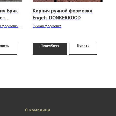
ич Брик
Кирпич ручной формовки
вет
Engels DONKERROOD
тиной"
й формовки
Ручная формовка
. *Под любой
иваем угловые
Подробнее
упить
Купить
О компании