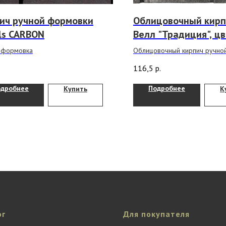
ич ручной формовки
Облицовочный кирп
ls CARBON
Велл "Традиция", ц
"Графит с белой па
 формовка
Облицовочный кирпич ручно
WDF формата черного цвета
116,5
р.
размер кирпича мы изготавл
элементы.
одробнее
Подробнее
Купить
К
ог
Для покупателя