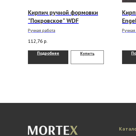
Кирпич ручной формовки
Кирп
"Покровское" WDF
Enge
Ручная работа
Ручная
112,76
р.
Подробнее
П
Купить
Катал