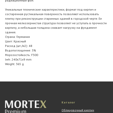
радиационный фон.
Уникальные технические характеристики, формат под кирпич и
состаренная рустикальная поверхность позволяют использовать
плитку при реконструкции старинных зданий в городской черте. Ее
прочная мелкозернистая структура позволяет не уступать в прочности
кирпичу, а небольшая толщина снижает нагрузку на фундамент
здания.
Страна: Германия
Цвет: Красный
Расход (шт./м2): 48
Водопоглощение: 3%
Морозостойкость: F300
lwh: 240x71x9 mm
Weight: 365 g
Каталог
Облицовочный кирпич