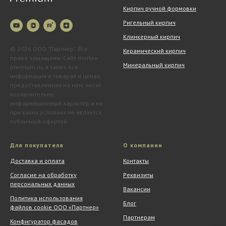
Кирпич ручной формовки
Ригельный кирпич
Клинкерный кирпич
© 2026 ООО "Партнер". Все
Керамический кирпич
права защищены. Сайт mortex-
Минеральный кирпич
premium.ru, а также вся
информация о товарах и ценах,
предоставленная на нём, носит
исключительно
информационный характер и ни
при каких условиях не является
публичной офертой.
Для покупателя
О компании
Доставка и оплата
Контакты
Согласие на обработку
Реквизиты
персональных данных
Вакансии
Политика использования
Блог
файлов cookie ООО «Партнер»
Партнерам
Конфигуратор фасадов