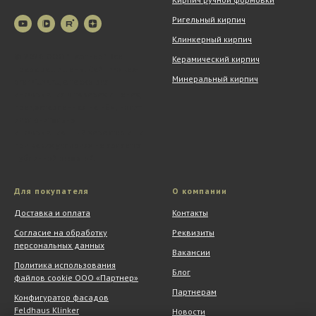
Ригельный кирпич
Клинкерный кирпич
© 2026 ООО "Партнер". Все
Керамический кирпич
права защищены. Сайт mortex-
Минеральный кирпич
premium.ru, а также вся
информация о товарах и ценах,
предоставленная на нём, носит
исключительно
информационный характер и ни
при каких условиях не является
публичной офертой.
Для покупателя
О компании
Доставка и оплата
Контакты
Согласие на обработку
Реквизиты
персональных данных
Вакансии
Политика использования
Блог
файлов cookie ООО «Партнер»
Партнерам
Конфигуратор фасадов
Feldhaus Klinker
Новости