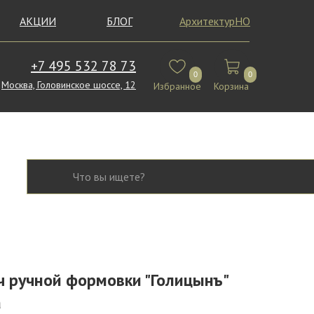
АКЦИИ
БЛОГ
АрхитектурНО
+7 495 532 78 73
0
0
Москва, Головинское шоссе, 12
Избранное
Корзина
ч ручной формовки "Голицынъ"
а