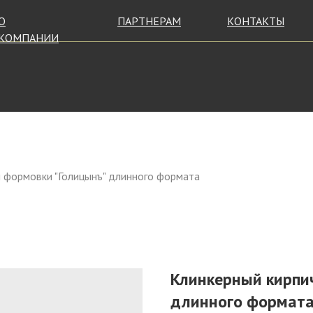
О
ПАРТНЕРАМ
КОНТАКТЫ
КОМПАНИИ
й формовки "Голицынъ" длинного формата
Клинкерный кирпи
длинного формат