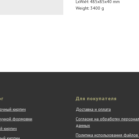
LxWxH: 485x85x40 mm
Weight: 3400 g
ог
Для покупателя
очный кирпич
Доставка и оплата
ручной формовки
Согласие на обработку персона
данных
й кирпич
Политика использования файлов 
ный кирпич