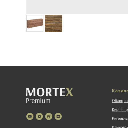
Катал
Облицов
Кирпич 
Ригельны
Клинкер