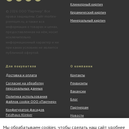
Клинкерный кирпич
© 2026 ООО "Партнер". Все
Керамический кирпич
права защищены. Сайт mortex-
Минеральный кирпич
premium.ru, а также вся
информация о товарах и ценах,
предоставленная на нём, носит
исключительно
информационный характер и ни
при каких условиях не является
публичной офертой.
Для покупателя
О компании
Доставка и оплата
Контакты
Согласие на обработку
Реквизиты
персональных данных
Вакансии
Политика использования
Блог
файлов cookie ООО «Партнер»
Партнерам
Конфигуратор фасадов
Feldhaus Klinker
Новости
Обмен и возврат
Шоу-рум
Мы обрабатываем cookies, чтобы сделать наш сайт удобнее