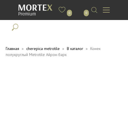
0
0
Главная
cherepica metrotile
В каталог
Конек
полукруглый Metrotile Айрон-барк