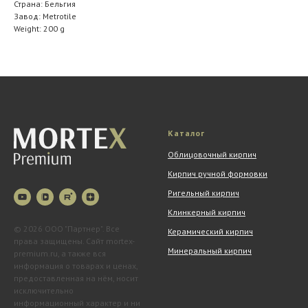
Страна: Бельгия
Завод: Metrotile
Weight: 200 g
Каталог
Облицовочный кирпич
Кирпич ручной формовки
Ригельный кирпич
Клинкерный кирпич
© 2026 ООО "Партнер". Все
Керамический кирпич
права защищены. Сайт mortex-
Минеральный кирпич
premium.ru, а также вся
информация о товарах и ценах,
предоставленная на нём, носит
исключительно
информационный характер и ни