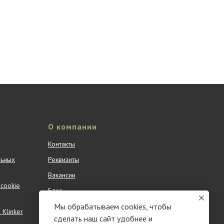
О компании
Контакты
льных
Реквизиты
Вакансии
cookie
Блог
Мы обрабатываем cookies, чтобы
Партнерам
Klinker
сделать наш сайт удобнее и
Новости