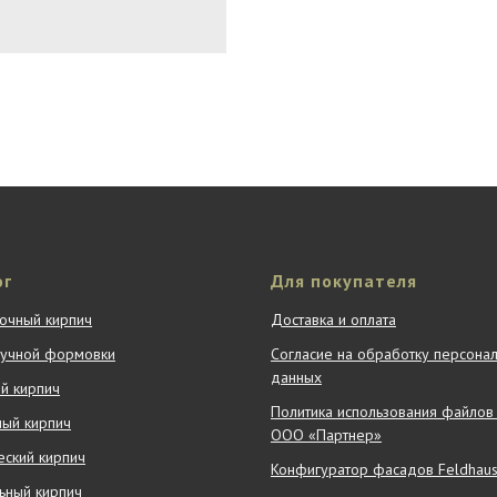
ог
Для покупателя
очный кирпич
Доставка и оплата
ручной формовки
Согласие на обработку персона
данных
й кирпич
Политика использования файлов 
ный кирпич
ООО «Партнер»
ский кирпич
Конфигуратор фасадов Feldhaus 
ьный кирпич