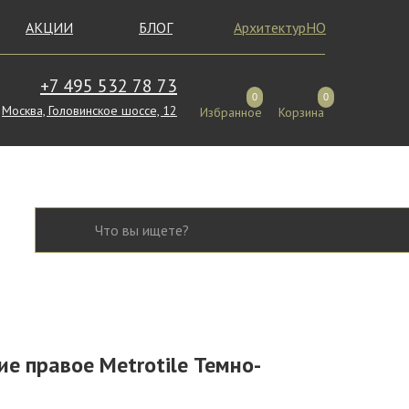
АКЦИИ
БЛОГ
АрхитектурНО
+7 495 532 78 73
0
0
Москва, Головинское шоссе, 12
Избранное
Корзина
е правое Metrotile Темно-