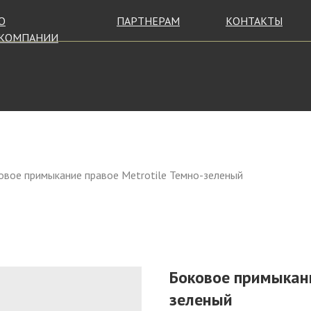
О
ПАРТНЕРАМ
КОНТАКТЫ
КОМПАНИИ
овое примыкание правое Metrotile Темно-зеленый
Боковое примыкани
зеленый