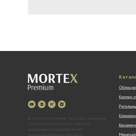
Катал
Облицов
Кирпич 
Ригельны
Клинкер
© 2026 ООО "Партнер". Все права защищены.
Сайт mortex-premium.ru, а также вся
Керамиче
информация о товарах и ценах,
Минерал
предоставленная на нём, носит