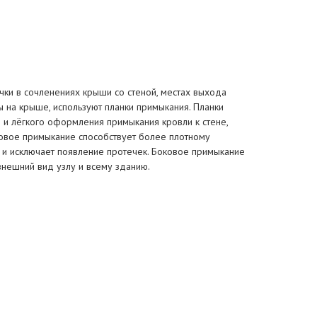
ечки в сочленениях крыши со стеной, местах выхода
 на крыше, используют планки примыкания. Планки
 и лёгкого оформления примыкания кровли к стене,
ковое примыкание способствует более плотному
е и исключает появление протечек. Боковое примыкание
внешний вид узлу и всему зданию.