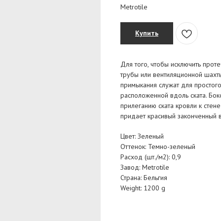
Metrotile
Купить
Для того, чтобы исключить прот
трубы или вентиляционной шахты
примыкания служат для простого
расположенной вдоль ската. Бо
прилеганию ската кровли к стен
придает красивый законченный 
Цвет: Зеленый
Оттенок: Темно-зеленый
Расход (шт./м2): 0,9
Завод: Metrotile
Страна: Бельгия
Weight: 1200 g