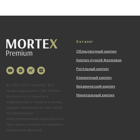
Каталог
Облицовочный кирпич
Кирпич ручной формовки
Ригельный кирпич
Клинкерный кирпич
© 2026 ООО "Партнер". Все
Керамический кирпич
права защищены. Сайт mortex-
Минеральный кирпич
premium.ru, а также вся
информация о товарах и ценах,
предоставленная на нём, носит
исключительно
информационный характер и ни
при каких условиях не является
публичной офертой.