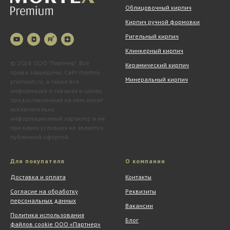
Облицовочный кирпич
Кирпич ручной формовки
Ригельный кирпич
Клинкерный кирпич
© 2026 ООО "Партнер". Все
Керамический кирпич
права защищены. Сайт mortex-
Минеральный кирпич
premium.ru, а также вся
информация о товарах и ценах,
предоставленная на нём, носит
исключительно
информационный характер и ни
при каких условиях не является
публичной офертой.
Для покупателя
О компании
Доставка и оплата
Контакты
Согласие на обработку
Реквизиты
персональных данных
Вакансии
Политика использования
Блог
файлов cookie ООО «Партнер»