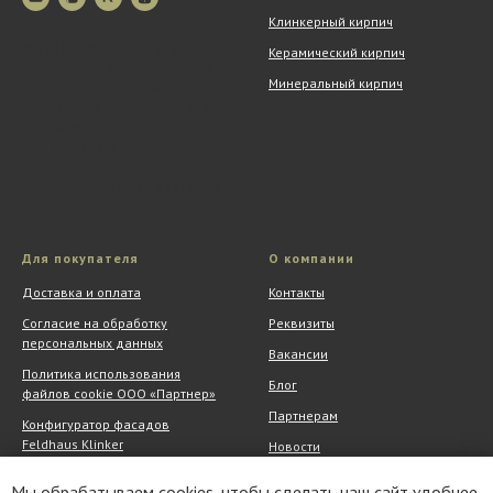
Клинкерный кирпич
© 2026 ООО "Партнер". Все
Керамический кирпич
права защищены. Сайт mortex-
Минеральный кирпич
premium.ru, а также вся
информация о товарах и ценах,
предоставленная на нём, носит
исключительно
информационный характер и ни
при каких условиях не является
публичной офертой.
Для покупателя
О компании
Доставка и оплата
Контакты
Согласие на обработку
Реквизиты
персональных данных
Вакансии
Политика использования
Блог
файлов cookie ООО «Партнер»
Партнерам
Конфигуратор фасадов
Feldhaus Klinker
Новости
Обмен и возврат
Шоу-рум
Мы обрабатываем cookies, чтобы сделать наш сайт удобнее