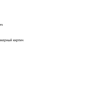
ич
нкерный кирпич