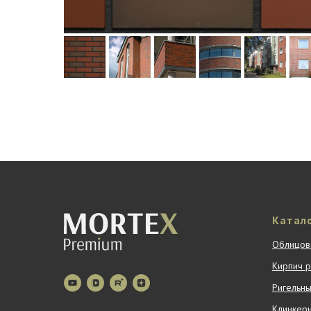
Катал
Облицов
Кирпич 
Ригельны
Клинкер