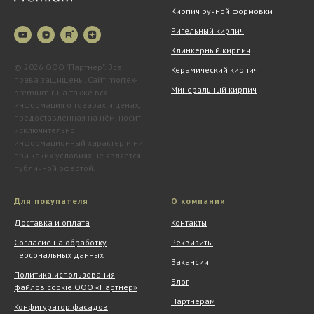
Кирпич ручной формовки
Ригельный кирпич
Клинкерный кирпич
© 2026 ООО "Партнер". Все
Керамический кирпич
права защищены. Сайт mortex-
Минеральный кирпич
premium.ru, а также вся
информация о товарах и ценах,
предоставленная на нём, носит
исключительно
информационный характер и ни
при каких условиях не является
публичной офертой.
Для покупателя
О компании
Доставка и оплата
Контакты
Согласие на обработку
Реквизиты
персональных данных
Вакансии
Политика использования
Блог
файлов cookie ООО «Партнер»
Партнерам
Конфигуратор фасадов