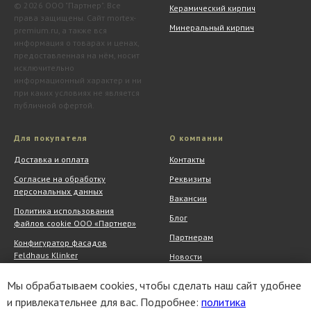
© 2026 ООО "Партнер". Все
Керамический кирпич
права защищены. Сайт mortex-
Минеральный кирпич
premium.ru, а также вся
информация о товарах и ценах,
предоставленная на нём, носит
исключительно
информационный характер и ни
при каких условиях не является
публичной офертой.
Для покупателя
О компании
Доставка и оплата
Контакты
Согласие на обработку
Реквизиты
персональных данных
Вакансии
Политика использования
Блог
файлов cookie ООО «Партнер»
Партнерам
Конфигуратор фасадов
Feldhaus Klinker
Новости
Обмен и возврат
Шоу-рум
Мы обрабатываем cookies, чтобы сделать наш сайт удобнее
Акции
АрхитектурНО
и привлекательнее для вас. Подробнее:
политика