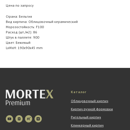
Цена по запросу
Страна: Бельгия
Вид кирпича: Облицовочный керамический
Морозостойкость: F100
Расход (шт./м2): 86
Штук в паллете: 900
Цвет: Бежевый
LxWxH: 190x90x45 mm
Каталог
Облицовочный кирпич
Кирпич ручной формовки
Ригельный кирпич
Клинкерный кирпич