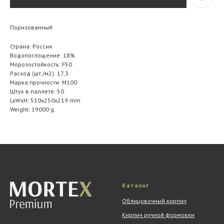
Поризованный
Страна: Россия
Водопоглощение: 18%
Морозостойкость: F50
Расход (шт./м2): 17,3
Марка прочности: M100
Штук в паллете: 50
LxWxH: 510x250x219 mm
Weight: 19000 g
Каталог
Облицовочный кирпич
Кирпич ручной формовки