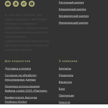
Ригельный кирпич
Клинкерный кирпич
© 2026 ООО "Партнер". Все
Керамический кирпич
права защищены. Сайт mortex-
Минеральный кирпич
premium.ru, а также вся
информация о товарах и ценах,
предоставленная на нём, носит
исключительно
информационный характер и ни
при каких условиях не является
публичной офертой.
Для покупателя
О компании
Доставка и оплата
Контакты
Согласие на обработку
Реквизиты
персональных данных
Вакансии
Политика использования
Блог
файлов cookie ООО «Партнер»
Партнерам
Конфигуратор фасадов
Feldhaus Klinker
Новости