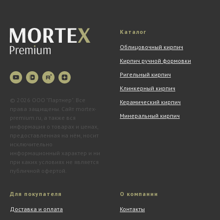
Каталог
Облицовочный кирпич
Кирпич ручной формовки
Ригельный кирпич
Клинкерный кирпич
© 2026 ООО "Партнер". Все
Керамический кирпич
права защищены. Сайт mortex-
Минеральный кирпич
premium.ru, а также вся
информация о товарах и ценах,
предоставленная на нём, носит
исключительно
информационный характер и ни
при каких условиях не является
публичной офертой.
Для покупателя
О компании
Доставка и оплата
Контакты