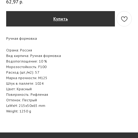
62,97
р.
Купить
Ручная формовка
Страна: Россия
Вид кирпича: Ручная формовка
Водопоглощение: 10 %
Морозостойкость: F100
Расход (шт./м2): 57
Марка прочности: M125
Штук в паллете: 1024
Цвет: Красный
Поверхность: Рифленая
Оттенок: Пестрый
LxWxH: 215x50x65 mm
Weight: 1250 g