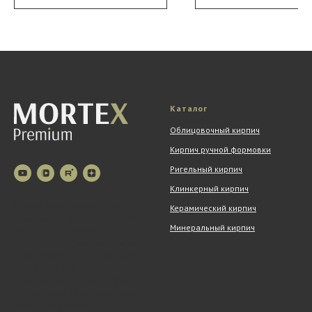
Каталог
Облицовочный кирпич
Кирпич ручной формовки
Ригельный кирпич
Клинкерный кирпич
© 2026 ООО "Партнер". Все
Керамический кирпич
права защищены. Сайт mortex-
Минеральный кирпич
premium.ru, а также вся
информация о товарах и ценах,
предоставленная на нём, носит
исключительно
информационный характер и ни
при каких условиях не является
публичной офертой.