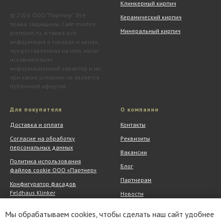
Клинкерный кирпич
© 2026 ООО "Партнер". Все
Керамический кирпич
права защищены. Сайт mortex-
Минеральный кирпич
premium.ru, а также вся
информация о товарах и ценах,
предоставленная на нём, носит
исключительно
информационный характер и ни
при каких условиях не является
публичной офертой.
Для покупателя
О компании
Доставка и оплата
Контакты
Согласие на обработку
Реквизиты
персональных данных
Вакансии
Политика использования
Блог
файлов cookie ООО «Партнер»
Партнерам
Конфигуратор фасадов
Feldhaus Klinker
Новости
Обмен и возврат
Шоу-рум
Мы обрабатываем cookies, чтобы сделать наш сайт удобнее
Акции