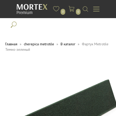
0
0
Главная
cherepica metrotile
В каталог
Фартук Metrotile
Темно-зеленый