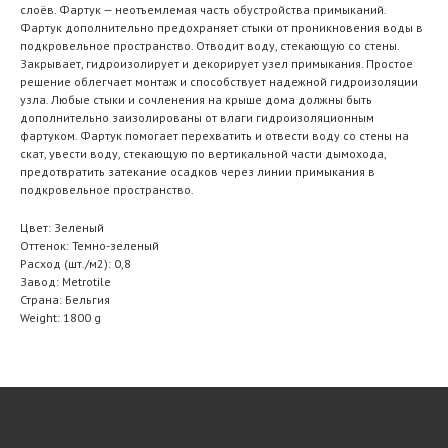
слоёв. Фартук — неотъемлемая часть обустройства примыканий.
Фартук дополнительно предохраняет стыки от проникновения воды в
подкровельное пространство. Отводит воду, стекающую со стены.
Закрывает, гидроизолирует и декорирует узел примыкания. Простое
решение облегчает монтаж и способствует надежной гидроизоляции
узла. Любые стыки и сочленения на крыше дома должны быть
дополнительно заизолированы от влаги гидроизоляционным
фартуком. Фартук помогает перехватить и отвести воду со стены на
скат, увести воду, стекающую по вертикальной части дымохода,
предотвратить затекание осадков через линии примыкания в
подкровельное пространство.
Цвет: Зеленый
Оттенок: Темно-зеленый
Расход (шт./м2): 0,8
Завод: Metrotile
Страна: Бельгия
Weight: 1800 g