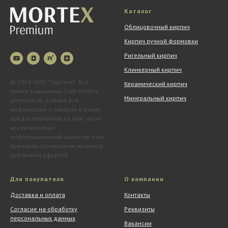
Каталог
Облицовочный кирпич
Кирпич ручной формовки
Ригельный кирпич
Клинкерный кирпич
© 2026 ООО "Партнер". Все
Керамический кирпич
права защищены. Сайт mortex-
Минеральный кирпич
premium.ru, а также вся
информация о товарах и ценах,
предоставленная на нём, носит
исключительно
информационный характер и ни
при каких условиях не является
публичной офертой.
Для покупателя
О компании
Доставка и оплата
Контакты
Согласие на обработку
Реквизиты
персональных данных
Вакансии