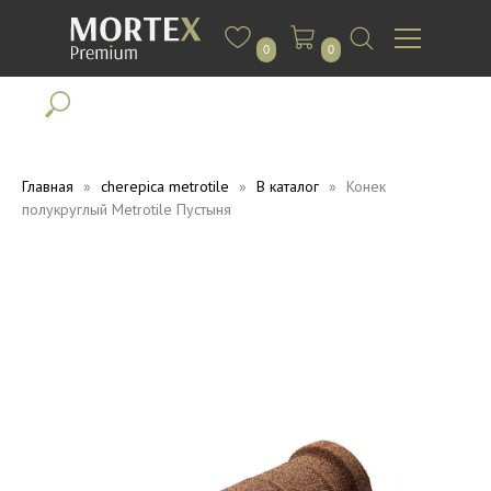
0
0
Главная
cherepica metrotile
В каталог
Конек
полукруглый Metrotile Пустыня