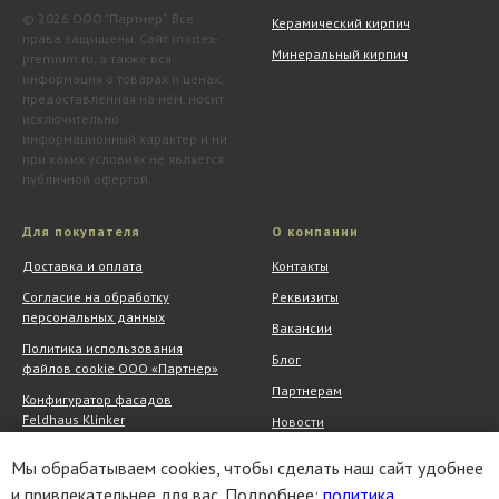
© 2026 ООО "Партнер". Все
Керамический кирпич
права защищены. Сайт mortex-
Минеральный кирпич
premium.ru, а также вся
информация о товарах и ценах,
предоставленная на нём, носит
исключительно
информационный характер и ни
при каких условиях не является
публичной офертой.
Для покупателя
О компании
Доставка и оплата
Контакты
Согласие на обработку
Реквизиты
персональных данных
Вакансии
Политика использования
Блог
файлов cookie ООО «Партнер»
Партнерам
Конфигуратор фасадов
Feldhaus Klinker
Новости
Обмен и возврат
Шоу-рум
Мы обрабатываем cookies, чтобы сделать наш сайт удобнее
Акции
АрхитектурНО
и привлекательнее для вас. Подробнее:
политика