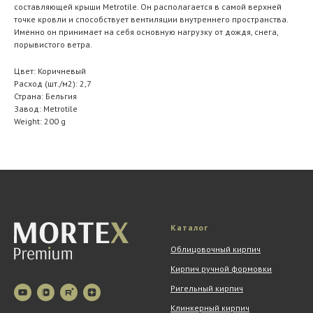
составляющей крыши Metrotile. Он располагается в самой верхней
точке кровли и способствует вентиляции внутреннего пространства.
Именно он принимает на себя основную нагрузку от дождя, снега,
порывистого ветра.
Цвет: Коричневый
Расход (шт./м2): 2,7
Страна: Бельгия
Завод: Metrotile
Weight: 200 g
Каталог
Облицовочный кирпич
Кирпич ручной формовки
Ригельный кирпич
Клинкерный кирпич