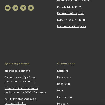
Ригельный кирпич
Клинкерный кирпич
© 2026 ООО "Партнер". Все
Керамический кирпич
права защищены. Сайт mortex-
Минеральный кирпич
premium.ru, а также вся
информация о товарах и ценах,
предоставленная на нём, носит
исключительно
информационный характер и ни
при каких условиях не является
публичной офертой.
Для покупателя
О компании
Доставка и оплата
Контакты
Согласие на обработку
Реквизиты
персональных данных
Вакансии
Политика использования
Блог
файлов cookie ООО «Партнер»
Партнерам
Конфигуратор фасадов
Feldhaus Klinker
Новости