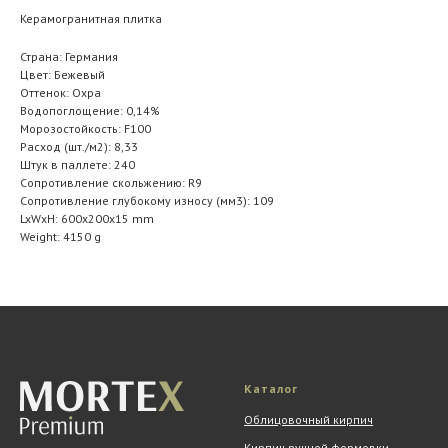
Керамогранитная плитка
Страна: Германия
Цвет: Бежевый
Оттенок: Охра
Водопоглощение: 0,14%
Морозостойкость: F100
Расход (шт./м2): 8,33
Штук в паллете: 240
Сопротивление скольжению: R9
Сопротивление глубокому износу (мм3): 109
LxWxH: 600x200x15 mm
Weight: 4150 g
Каталог
Облицовочный кирпич
Кирпич ручной формовки